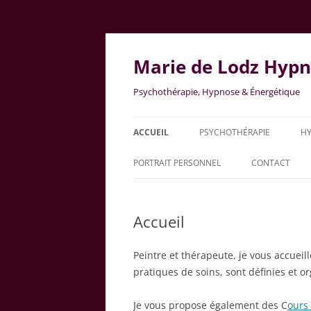
Aller
au
contenu
Marie de Lodz Hypn
Psychothérapie, Hypnose & Énergétique
ACCUEIL
PSYCHOTHÉRAPIE
H
PORTRAIT PERSONNEL
CONTACT
PEINTURES GALERIE
MODALITÉS PR
Accueil
Peintre et thérapeute, je vous accuei
pratiques de soins, sont définies et 
Je vous propose également des C
ours 