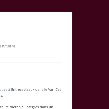
E INTUITIVE
iques
à Entrecasteaux dans le Var. Ces
s.
oute thérapie, intégrés dans un