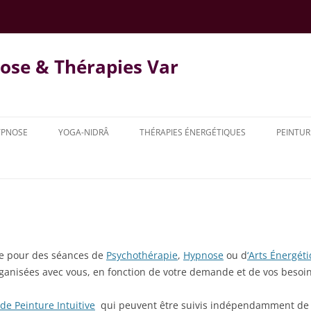
ose & Thérapies Var
YPNOSE
YOGA-NIDRÂ
THÉRAPIES ÉNERGÉTIQUES
PEINTUR
COURS COLLECTIFS
ATIQUES & TARIFS
lle pour des séances de
Psychothérapie
,
Hypnose
ou d
‘Arts Énergét
organisées avec vous, en fonction de votre demande et de vos besoin
de Peinture Intuitive
qui peuvent être suivis indépendamment de t